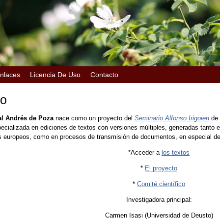
nlaces
Licencia De Uso
Contacto
io
al Andrés de Poza
nace como un proyecto del
Seminario Alfonso Irigoien
de 
ecializada en ediciones de textos con versiones múltiples, generadas tanto 
ios europeos, como en procesos de transmisión de documentos, en especial d
*Acceder a
los textos
*
El proyecto
*
Comité científico
Investigadora principal:
Carmen Isasi (Universidad de Deusto)