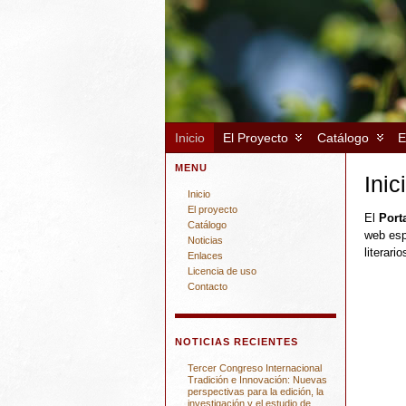
Inicio
El Proyecto
Catálogo
E
MENU
Inic
Inicio
El proyecto
El
Port
Catálogo
web esp
Noticias
literar
Enlaces
Licencia de uso
Contacto
NOTICIAS RECIENTES
Tercer Congreso Internacional
Tradición e Innovación: Nuevas
perspectivas para la edición, la
investigación y el estudio de