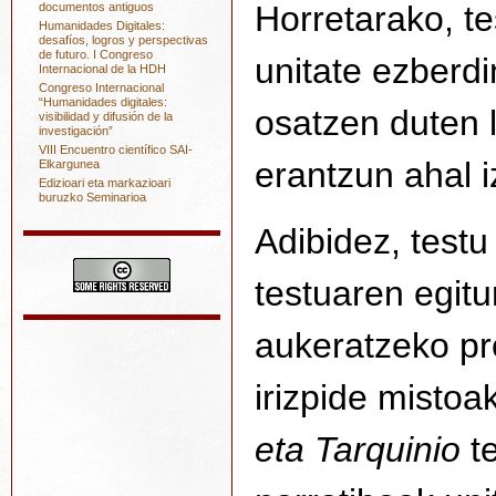
Horretarako, te
documentos antiguos
Humanidades Digitales:
desafíos, logros y perspectivas
de futuro. I Congreso
unitate ezberd
Internacional de la HDH
Congreso Internacional
“Humanidades digitales:
osatzen duten 
visibilidad y difusión de la
investigación”
VIII Encuentro científico SAI-
erantzun ahal i
Elkargunea
Edizioari eta markazioari
buruzko Seminarioa
Adibidez, testu
testuaren egit
aukeratzeko pro
irizpide mistoa
eta Tarquinio
t