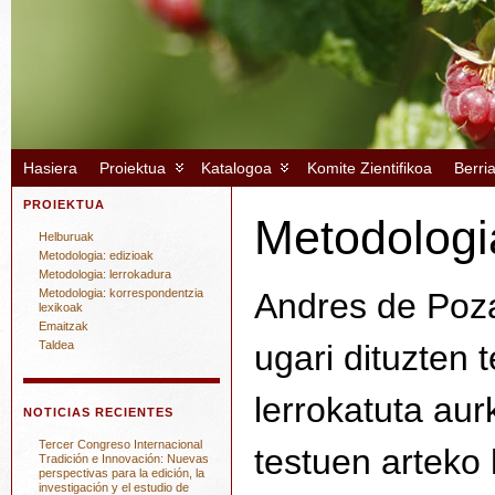
Hasiera
Proiektua
Katalogoa
Komite Zientifikoa
Berri
PROIEKTUA
Metodologi
Helburuak
Metodologia: edizioak
Metodologia: lerrokadura
Metodologia: korrespondentzia
Andres de Poza
lexikoak
Emaitzak
Taldea
ugari dituzten 
lerrokatuta aur
NOTICIAS RECIENTES
Tercer Congreso Internacional
testuen arteko 
Tradición e Innovación: Nuevas
perspectivas para la edición, la
investigación y el estudio de