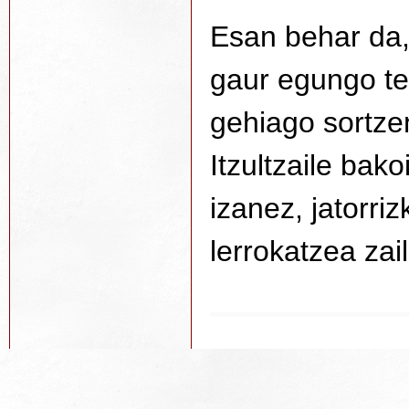
Esan behar da, 
gaur egungo te
gehiago sortzen
Itzultzaile bak
izanez, jatorri
lerrokatzea zai