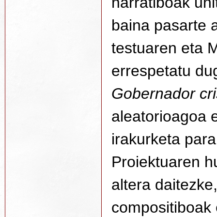
narratiboak uni
baina pasarte 
testuaren eta 
errespetatu du
Gobernador cri
aleatorioagoa e
irakurketa par
Proiektuaren h
altera daitezke
compositiboak 