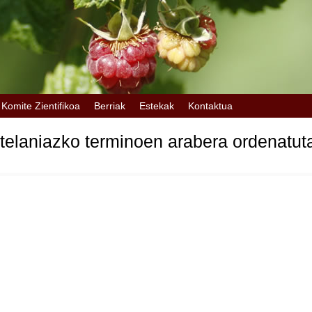
Komite Zientifikoa
Berriak
Estekak
Kontaktua
telaniazko terminoen arabera ordenatut