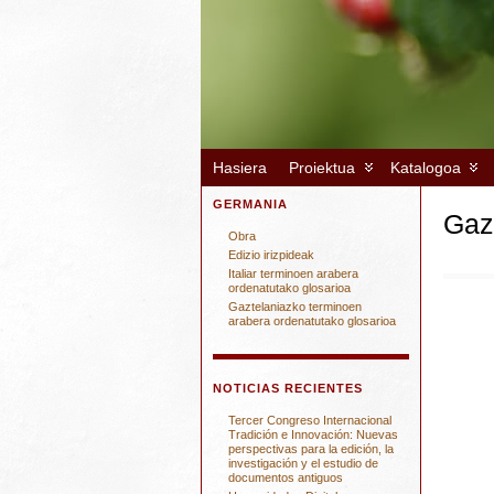
Hasiera
Proiektua
Katalogoa
GERMANIA
Gaz
Obra
Edizio irizpideak
Italiar terminoen arabera
ordenatutako glosarioa
Gaztelaniazko terminoen
arabera ordenatutako glosarioa
NOTICIAS RECIENTES
Tercer Congreso Internacional
Tradición e Innovación: Nuevas
perspectivas para la edición, la
investigación y el estudio de
documentos antiguos