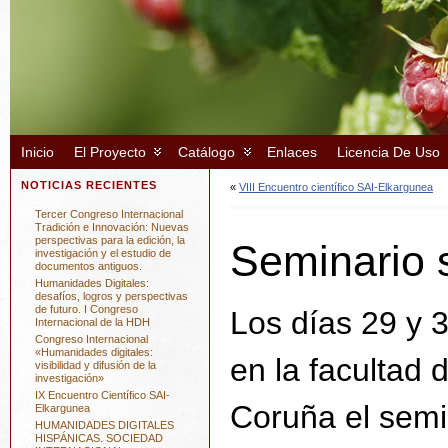
Inicio
El Proyecto
Catálogo
Enlaces
Licencia De Uso
NOTICIAS RECIENTES
«
VIII Encuentro científico SAI-Elkargunea
Tercer Congreso Internacional
Tradición e Innovación: Nuevas
perspectivas para la edición, la
Seminario 
investigación y el estudio de
documentos antiguos.
Humanidades Digitales:
desafíos, logros y perspectivas
de futuro. I Congreso
Los días 29 y 
Internacional de la HDH
Congreso Internacional
«Humanidades digitales:
en la facultad 
visibilidad y difusión de la
investigación»
IX Encuentro Científico SAI-
Coruña el sem
Elkargunea
HUMANIDADES DIGITALES
HISPÁNICAS. SOCIEDAD