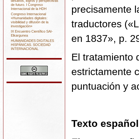
desafíos, logros y perspectivas
de futuro. I Congreso
precisamente l
Internacional de la HDH
Congreso Internacional
«Humanidades digitales:
traductores («
visibilidad y difusión de la
investigación»
IX Encuentro Científico SAI-
en 1837», p. 29
Elkargunea
HUMANIDADES DIGITALES
HISPÁNICAS. SOCIEDAD
INTERNACIONAL
El tratamiento 
estrictamente 
puntuación y a
Texto español