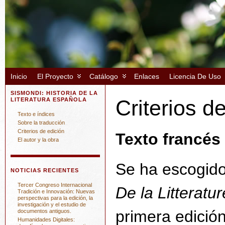
Inicio
El Proyecto
Catálogo
Enlaces
Licencia De Uso
SISMONDI: HISTORIA DE LA
Criterios d
LITERATURA ESPAÑOLA
Texto e índices
Sobre la traducción
Criterios de edición
Texto francés
El autor y la obra
Se ha escogido
NOTICIAS RECIENTES
Tercer Congreso Internacional
De la Litteratu
Tradición e Innovación: Nuevas
perspectivas para la edición, la
investigación y el estudio de
primera edició
documentos antiguos.
Humanidades Digitales: