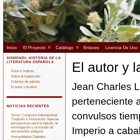
Inicio
El Proyecto
Catálogo
Enlaces
Licencia De Uso
SISMONDI: HISTORIA DE LA
El autor y l
LITERATURA ESPAÑOLA
Texto e índices
Sobre la traducción
Criterios de edición
Jean Charles 
El autor y la obra
perteneciente a 
NOTICIAS RECIENTES
convulsos tiem
Tercer Congreso Internacional
Tradición e Innovación: Nuevas
perspectivas para la edición, la
Imperio a cabal
investigación y el estudio de
documentos antiguos.
Humanidades Digitales: