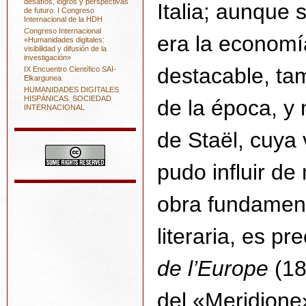
desafíos, logros y perspectivas
Italia; aunque 
de futuro. I Congreso
Internacional de la HDH
Congreso Internacional
era la economía
«Humanidades digitales:
visibilidad y difusión de la
investigación»
destacable, tam
IX Encuentro Científico SAI-
Elkargunea
HUMANIDADES DIGITALES
HISPÁNICAS. SOCIEDAD
de la época, 
INTERNACIONAL
de Staël, cuya v
pudo influir d
obra fundamenta
literaria, es p
de l’Europe
(181
del «Meridione